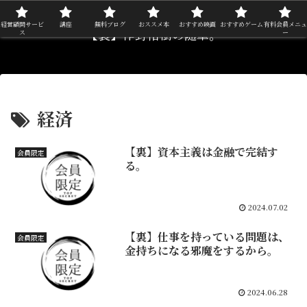
経営顧問サービ
講座
無料ブログ
おススメ本
おすすめ映画
おすすめゲーム
有料会員メニュ
【裏】作野裕樹の随筆。
ス
ー
経済
【裏】資本主義は金融で完結す
会員限定
る。
2024.07.02
【裏】仕事を持っている問題は、
会員限定
金持ちになる邪魔をするから。
2024.06.28