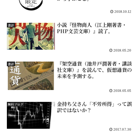
2018.10.12
小説『怪物商人（江上剛著書・
書評
PHP文芸文庫）』読了。
2018.05.20
『架空通貨（池井戸潤著者・講談
書評
社文庫）』を読んで、仮想通貨の
未来を予測する。
2018.05.05
金持ち父さん「不労所得」って誤
無料ブログ
訳ではないか？
2017.07.30