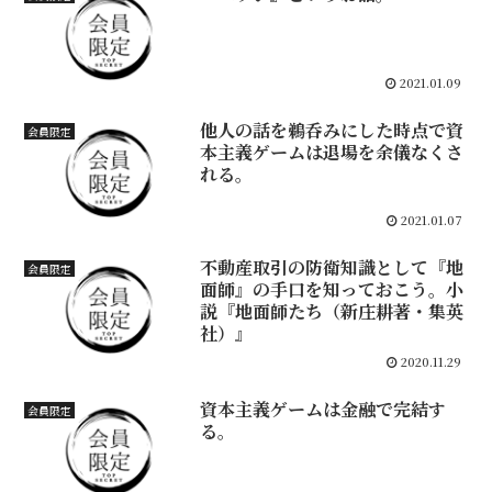
2021.01.09
他人の話を鵜呑みにした時点で資
会員限定
本主義ゲームは退場を余儀なくさ
れる。
2021.01.07
不動産取引の防衛知識として『地
会員限定
面師』の手口を知っておこう。小
説『地面師たち（新庄耕著・集英
社）』
2020.11.29
資本主義ゲームは金融で完結す
会員限定
る。