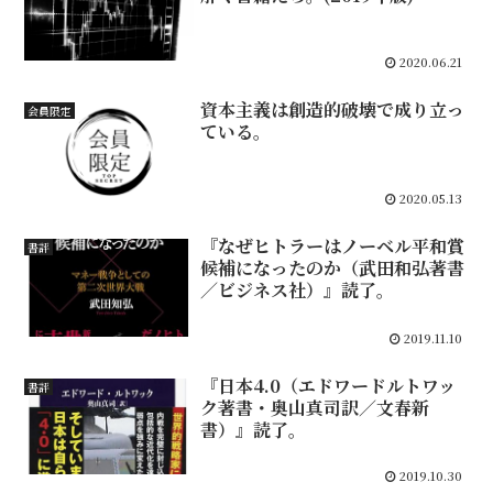
2020.06.21
資本主義は創造的破壊で成り立っ
会員限定
ている。
2020.05.13
『なぜヒトラーはノーベル平和賞
書評
候補になったのか（武田和弘著書
／ビジネス社）』読了。
2019.11.10
『日本4.0（エドワードルトワッ
書評
ク著書・奥山真司訳／文春新
書）』読了。
2019.10.30