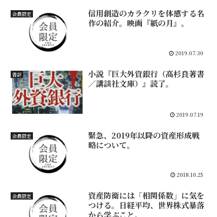
信用創造のカラクリを体感する名
会員限定
作の紹介。映画『紙の月』。
2019.07.30
小説『巨大外資銀行（高杉良著書
書評
／講談社文庫）』読了。
2019.07.19
緊急、2019年以降の資産形成戦
会員限定
略について。
2018.10.25
資産防衛には「相関係数」に気を
会員限定
つける。日経平均、世界株式暴落
から学ぶこと。