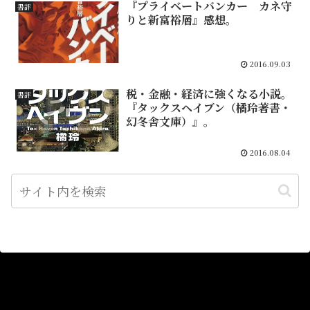
『プライベートバンカー カネ守
書評
りと新富裕層』感想。
2016.09.03
税・金融・経済に強くなる小説。
書評
『タックスヘイブン（橘玲著書・
幻冬舎文庫）』。
2016.08.04