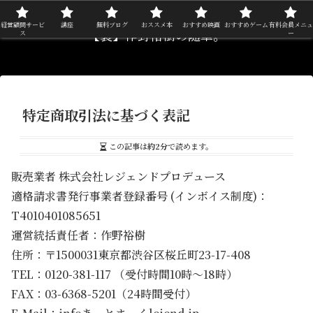
経営顧問サービ
講座
無料ブログ
おススメ本
おすすめ映画
おすすめゲーム
有料会員メニュ
【裏】作野裕樹の随筆。
ス
ー
特定商取引法に基づく表記
この記事は
約2分
で読めます。
販売業者 株式会社レジェンドプロデュース
適格請求書発行事業者登録番号 (インボイス制度)：
T4010401085651
運営統括責任者：作野裕樹
住所：〒1500031東京都渋谷区桜丘町23-17-408
TEL：0120-381-117 （受付時間10時～18時）
FAX：03-6368-5201（24時間受付）