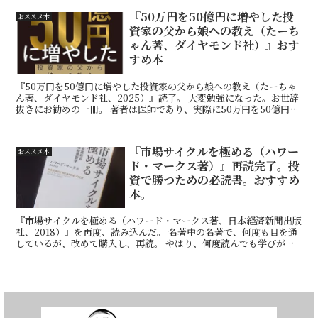
『50万円を50億円に増やした投
おススメ本
資家の父から娘への教え（たーち
ゃん著、ダイヤモンド社）』おす
すめ本
『50万円を50億円に増やした投資家の父から娘への教え（たーちゃ
ん著、ダイヤモンド社、2025）』読了。 大変勉強になった。お世辞
抜きにお勧めの一冊。 著者は医師であり、実際に50万円を50億円に
した敏腕投資家。 だいたいこの手のホンモノ投...
『市場サイクルを極める（ハワー
おススメ本
ド・マークス著）』再読完了。投
資で勝つための必読書。おすすめ
本。
『市場サイクルを極める（ハワード・マークス著、日本経済新聞出版
社、2018）』を再度、読み込んだ。 名著中の名著で、何度も目を通
しているが、改めて購入し、再読。 やはり、何度読んでも学びが深
い。 私は、あらゆる投資手法やテクニック、経済予測...