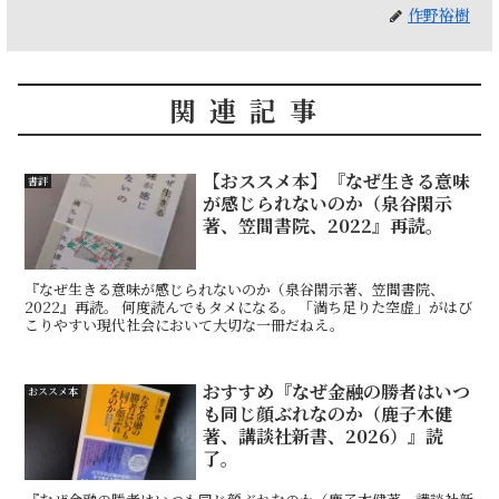
作野裕樹
関連記事
【おススメ本】『なぜ生きる意味
書評
が感じられないのか（泉谷閑示
著、笠間書院、2022』再読。
『なぜ生きる意味が感じられないのか（泉谷閑示著、笠間書院、
2022』再読。 何度読んでもタメになる。 「満ち足りた空虚」がはび
こりやすい現代社会において大切な一冊だねえ。
おすすめ『なぜ金融の勝者はいつ
おススメ本
も同じ顔ぶれなのか（鹿子木健
著、講談社新書、2026）』読
了。