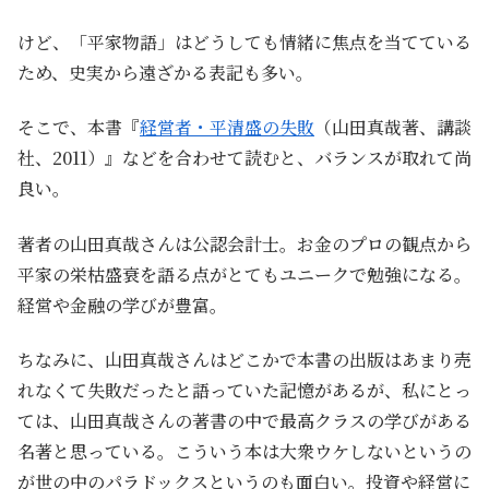
けど、「平家物語」はどうしても情緒に焦点を当てている
ため、史実から遠ざかる表記も多い。
そこで、本書『
経営者・平清盛の失敗
（山田真哉著、講談
社、2011）』などを合わせて読むと、バランスが取れて尚
良い。
著者の山田真哉さんは公認会計士。お金のプロの観点から
平家の栄枯盛衰を語る点がとてもユニークで勉強になる。
経営や金融の学びが豊富。
ちなみに、山田真哉さんはどこかで本書の出版はあまり売
れなくて失敗だったと語っていた記憶があるが、私にとっ
ては、山田真哉さんの著書の中で最高クラスの学びがある
名著と思っている。こういう本は大衆ウケしないというの
が世の中のパラドックスというのも面白い。投資や経営に