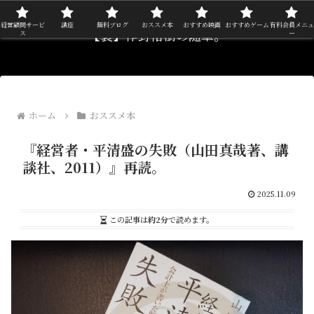
経営顧問サービ
講座
無料ブログ
おススメ本
おすすめ映画
おすすめゲーム
有料会員メニュ
【裏】作野裕樹の随筆。
ス
ー
ホーム
おススメ本
『経営者・平清盛の失敗（山田真哉著、講
談社、2011）』再読。
2025.11.09
この記事は
約2分
で読めます。