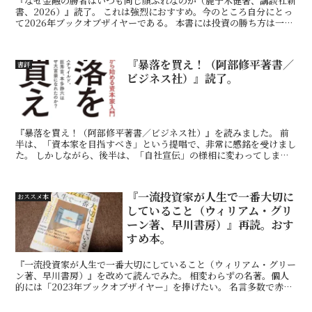
『なぜ金融の勝者はいつも同じ顔ぶれなのか（鹿子木健著、講談社新
書、2026）』読了。 これは強烈におすすめ。今のところ自分にとっ
て2026年ブックオブザイヤーである。 本書には投資の勝ち方は一切
書かれていない。が、それ以上に重要な、戦う以前...
『暴落を買え！（阿部修平著書／
書評
ビジネス社）』読了。
『暴落を買え！（阿部修平著書／ビジネス社）』を読みました。 前
半は、「資本家を目指すべき」という提唱で、非常に感銘を受けまし
た。 しかしながら、後半は、「自社宣伝」の様相に変わってしま
い、少々残念に感じました。 ほか、良い点をあげるとすれば...
『一流投資家が人生で一番大切に
おススメ本
していること（ウィリアム・グリ
ーン著、早川書房）』再読。おす
すめ本。
『一流投資家が人生で一番大切にしていること（ウィリアム・グリー
ン著、早川書房）』を改めて読んでみた。 相変わらずの名著。個人
的には「2023年ブックオブザイヤー」を捧げたい。 名言多数で赤線
箇所ばかり。繰り返し繰り返しそれらを見てきたが、今...