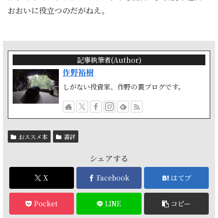
おおいに役立つのだがねえ。
記事執筆者(Author)
作野裕樹
しがない投資家、作野の裏ブログです。
おススメ本
書評
シェアする
X
Facebook
はてブ
Pocket
LINE
コピー