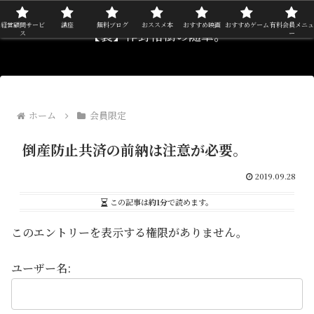
経営顧問サービ
講座
無料ブログ
おススメ本
おすすめ映画
おすすめゲーム
有料会員メニュ
【裏】作野裕樹の随筆。
ス
ー
ホーム
会員限定
倒産防止共済の前納は注意が必要。
2019.09.28
この記事は
約1分
で読めます。
このエントリーを表示する権限がありません。
ユーザー名: