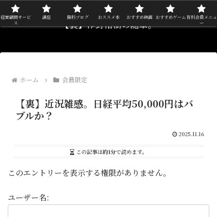
経営顧問サービ
講座
無料ブログ
おススメ本
おすすめ映画
おすすめゲーム
有料会員メニュ
【裏】作野裕樹の随筆。
ス
ー
ホーム
会員限定
【裏】近況雑感。日経平均50,000円はバ
ブルか？
2025.11.16
この記事は
約1分
で読めます。
このエントリーを表示する権限がありません。
ユーザー名: