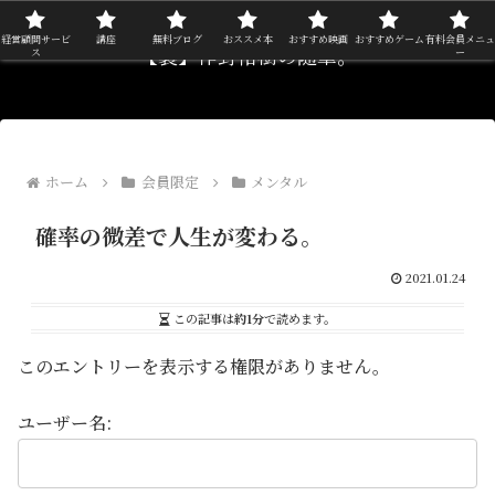
経営顧問サービ
講座
無料ブログ
おススメ本
おすすめ映画
おすすめゲーム
有料会員メニュ
【裏】作野裕樹の随筆。
ス
ー
ホーム
会員限定
メンタル
確率の微差で人生が変わる。
2021.01.24
この記事は
約1分
で読めます。
このエントリーを表示する権限がありません。
ユーザー名: