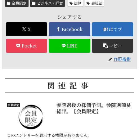
会員限定
ビジネス・経営
法律
会社法
シェアする
X
Facebook
はてブ
Pocket
LINE
コピー
作野裕樹
関連記事
参院選後の株価予測。参院選簡易
会員限定
総評。【会員限定】
このエントリーを表示する権限がありません。