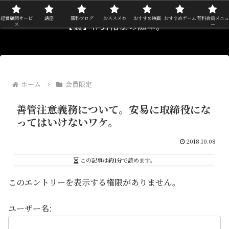
経営顧問サービ
講座
無料ブログ
おススメ本
おすすめ映画
おすすめゲーム
有料会員メニュ
【裏】作野裕樹の随筆。
ス
ー
ホーム
会員限定
善管注意義務について。安易に取締役にな
ってはいけないワケ。
2018.10.08
この記事は
約1分
で読めます。
このエントリーを表示する権限がありません。
ユーザー名: