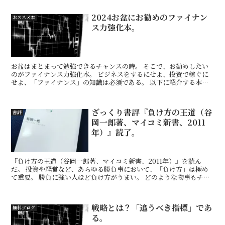
2024お盆にお勧めのファイナン
おススメ本
ス力強化本。
お盆はまとまって勉強できるチャンスの時。 そこで、お勧めしたい
のがファイナンス力強化本。 ビジネスをするにせよ、投資で稼ぐに
せよ、「ファイナンス」の知識は必須である。 以下に紹介する本
は、どれも読みやすくファイナス初心者＆入門者に特にお勧め...
ざっくり書評『負け方の王道（谷
書評
岡一郎著、マイコミ新書、2011
年）』読了。
『負け方の王道（谷岡一郎著、マイコミ新書、2011年）』を読ん
だ。 投資や経営など、あらゆる勝負事において、「負け方」は極め
て重要。 勝負に強い人ほど負け方がうまい。 どのような物事もチャ
レンジすれば失敗は付き物。肝心なのはその「負け」をど...
戦略とは？「追うべき指標」であ
無料ブログ
る。