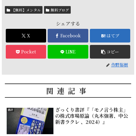
【無料】メンタル
無料ブログ
シェアする
X
Facebook
はてブ
Pocket
LINE
コピー
作野裕樹
関連記事
ざっくり書評『「モノ言う株主」
書評
の株式市場原論（丸木強著、中公
新書ラクレ 、2024）』