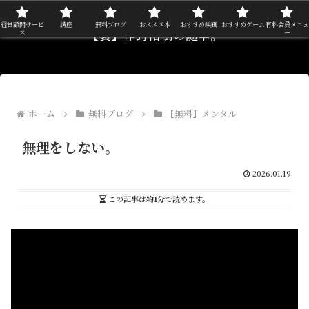
経営顧問サービ
講座
無料ブログ
おススメ本
おすすめ映画
おすすめゲーム
有料会員メニュ
【裏】作野裕樹の随筆。
ス
ー
ホーム
無料ブログ
【無料】メンタル
無理をしない。
2026.01.19
この記事は
約1分
で読めます。