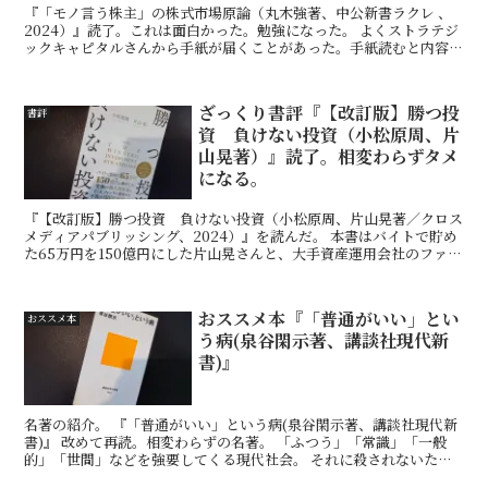
『「モノ言う株主」の株式市場原論（丸木強著、中公新書ラクレ 、
2024）』読了。これは面白かった。勉強になった。 よくストラテジ
ックキャピタルさんから手紙が届くことがあった。手紙読むと内容は
至極真っ当だが、胡散臭いなあと思っていた。が、本書...
ざっくり書評『【改訂版】勝つ投
書評
資 負けない投資（小松原周、片
山晃著）』読了。相変わらずタメ
になる。
『【改訂版】勝つ投資 負けない投資（小松原周、片山晃著／クロス
メディアパブリッシング、2024）』を読んだ。 本書はバイトで貯め
た65万円を150億円にした片山晃さんと、大手資産運用会社のファン
ドマネージャー小松原周さんの共著本。 2015...
おススメ本『「普通がいい」とい
おススメ本
う病(泉谷閑示著、講談社現代新
書)』
名著の紹介。 『「普通がいい」という病(泉谷閑示著、講談社現代新
書)』 改めて再読。相変わらずの名著。 「ふつう」「常識」「一般
的」「世間」などを強要してくる現代社会。 それに殺されないため
の処方箋として役立つ良書。 冒頭で著者の泉谷閑示さ...